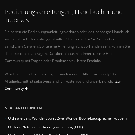
Bedienungsanleitungen, Handbücher und
Tutorials
Sie haben die Bedienungsanleitung verloren oder das benötigte Handbuch
war nicht im Lieferumfang enthalten? Hier erhalten Sie Support zu
sämtlichen Geräten. Sollte eine Anleitung nicht vorhanden sein, können Sie
diese kostenlos anfragen. Darüber hinaus hilft Ihnen unsere Hilfe-
Community bei Fragen oder Problemen zu Ihrem Produkt.
Werden Sie ein Teil einer täglich wachsenden Hilfe-Community! Die
Mitgliedschaft ist selbstverständlich kostenlos und unverbindlich.
Zur
Community
NEUE ANLEITUNGEN
Ultimate Ears WonderBoom: Zwei WonderBoom-Lautsprecher koppeln
Ulefone Note 22: Bedienungsanleitung (PDF)