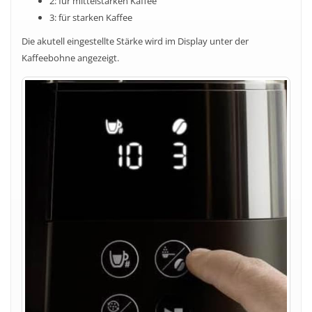
2: für mittelstarken Kaffee
3: für starken Kaffee
Die akutell eingestellte Stärke wird im Display unter der
Kaffeebohne angezeigt.