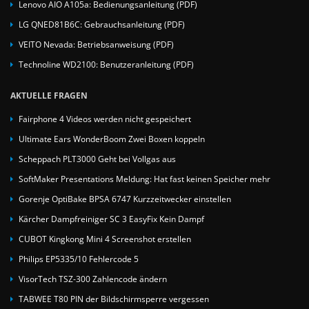
Lenovo AIO A105a: Bedienungsanleitung (PDF)
LG QNED81B6C: Gebrauchsanleitung (PDF)
VEITO Nevada: Betriebsanweisung (PDF)
Technoline WD2100: Benutzeranleitung (PDF)
AKTUELLE FRAGEN
Fairphone 4 Videos werden nicht gespeichert
Ultimate Ears WonderBoom Zwei Boxen koppeln
Scheppach PLT3000 Geht bei Vollgas aus
SoftMaker Presentations Meldung: Hat fast keinen Speicher mehr
Gorenje OptiBake BPSA 6747 Kurzzeitwecker einstellen
Kärcher Dampfreiniger SC 3 EasyFix Kein Dampf
CUBOT Kingkong Mini 4 Screenshot erstellen
Philips EP5335/10 Fehlercode 5
VisorTech TSZ-300 Zahlencode ändern
TABWEE T80 PIN der Bildschirmsperre vergessen