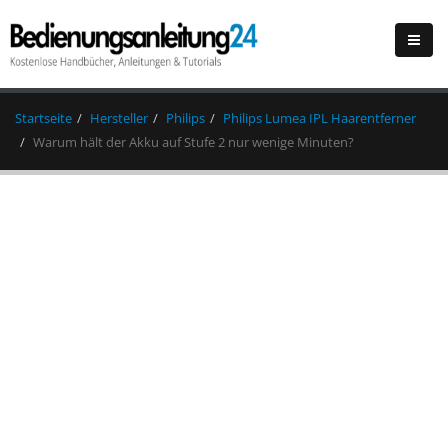
Startseite
Hersteller
Philips
Philips Lumea IPL Haarentferner
Warum hält der Akku auf Stufe 2 nur wenige Minuten?