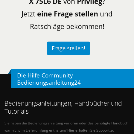
X 75L6 DE
von
Privileg
?
Jetzt
eine Frage stellen
und
Ratschläge bekommen!
Frage stellen!
Die Hilfe-Community
Bedienungsanleitung24
Bedienungsanleitungen, Handbücher und
Tutorials
Sie haben die Bedienungsanleitung verloren oder das benötigte Handbuch
war nicht im Lieferumfang enthalten? Hier erhalten Sie Support zu