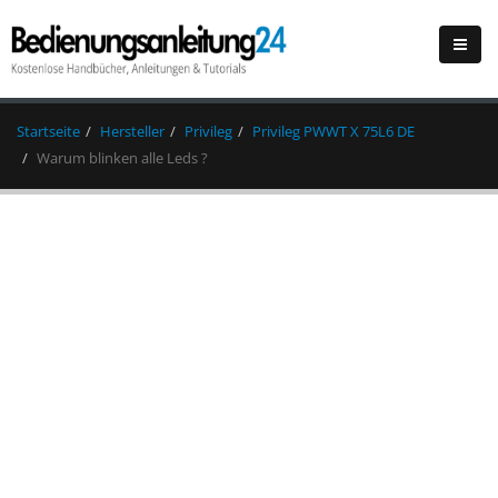
Startseite
Hersteller
Privileg
Privileg PWWT X 75L6 DE
Warum blinken alle Leds ?