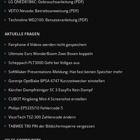
LG QNED81B6C: Gebrauchsanleitung (PDF)
VEITO Nevada: Betriebsanweisung (PDF)
Technoline WD2100: Benutzeranleitung (PDF)
AKTUELLE FRAGEN
Fairphone 4 Videos werden nicht gespeichert
Ultimate Ears WonderBoom Zwei Boxen koppeln
Scheppach PLT3000 Geht bei Vollgas aus
SoftMaker Presentations Meldung: Hat fast keinen Speicher mehr
Gorenje OptiBake BPSA 6747 Kurzzeitwecker einstellen
Kärcher Dampfreiniger SC 3 EasyFix Kein Dampf
CUBOT Kingkong Mini 4 Screenshot erstellen
Philips EP5335/10 Fehlercode 5
VisorTech TSZ-300 Zahlencode ändern
TABWEE T80 PIN der Bildschirmsperre vergessen
HILFE-COMMUNITY