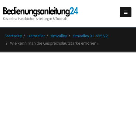
Startseite
Hersteller
simvalley
simvalley XL-915 V2
Wie kann man die Gesprächslautstärke erhöhen?