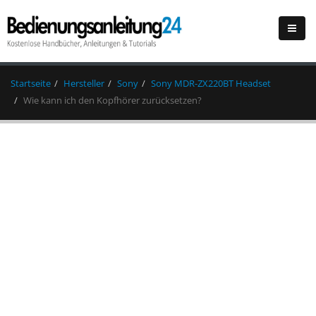
Startseite
Hersteller
Sony
Sony MDR-ZX220BT Headset
Wie kann ich den Kopfhörer zurücksetzen?