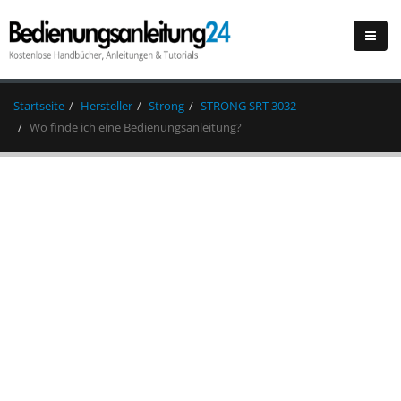
Startseite
Hersteller
Strong
STRONG SRT 3032
Wo finde ich eine Bedienungsanleitung?