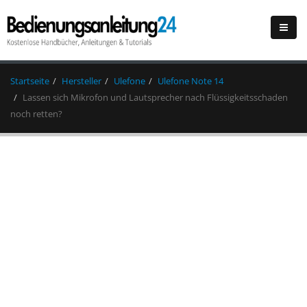
Startseite
Hersteller
Ulefone
Ulefone Note 14
Lassen sich Mikrofon und Lautsprecher nach Flüssigkeitsschaden
noch retten?