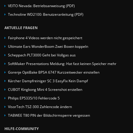
VEITO Nevada: Betriebsanweisung (PDF)
Technoline WD2100: Benutzeranleitung (PDF)
AKTUELLE FRAGEN
Fairphone 4 Videos werden nicht gespeichert
Ultimate Ears WonderBoom Zwei Boxen koppeln
Scheppach PLT3000 Geht bei Vollgas aus
SoftMaker Presentations Meldung: Hat fast keinen Speicher mehr
Gorenje OptiBake BPSA 6747 Kurzzeitwecker einstellen
Kärcher Dampfreiniger SC 3 EasyFix Kein Dampf
CUBOT Kingkong Mini 4 Screenshot erstellen
Philips EP5335/10 Fehlercode 5
VisorTech TSZ-300 Zahlencode ändern
TABWEE T80 PIN der Bildschirmsperre vergessen
HILFE-COMMUNITY