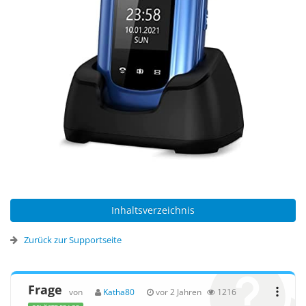
Inhaltsverzeichnis
Zurück zur Supportseite
Frage
von
Katha80
vor 2 Jahren
1216