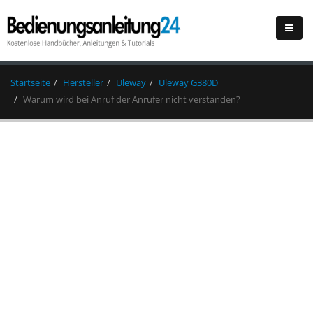
Startseite
Hersteller
Uleway
Uleway G380D
Warum wird bei Anruf der Anrufer nicht verstanden?