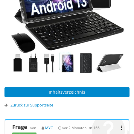
Inhaltsverzeichnis
Zurück zur Supportseite
Frage
von
MYC
vor 2 Monaten
166