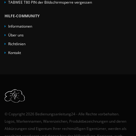
TABWEE T80 PIN der Bildschirmsperre vergessen
HILFE-COMMUNITY
Informationen
Über uns
Richtlinien
Kontakt
© Copyright 2026 Bedienungsanleitung24 - Alle Rechte vorbehalten.
Logos, Markennamen, Warenzeichen, Produktbezeichnungen und deren
Abkürzungen sind Eigentum Ihrer rechtmäßigen Eigentümer, werden als
geschützt anerkannt und dienen hier der Hilfestellung. Kopieren, auch