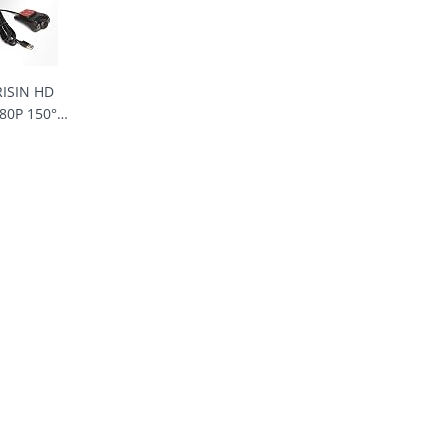
ara Vivaro
Bluetooth GPS
Bluetooth für
Zafira
Navi für
VW Touran T5
utoradio
Mercedes Benz
Polo Passat
E Klasse W211
RISIN HD
CLS Klasse
80P 150°
W219
itwinkel
Unterstützt
ini Auto
CarPlay
shcamera
Android Auto
sserdicht
WiFi 4G DSP
 Dashcam
DAB+ OBD2
uto DVR
DTV USB
ecorder
Canbus
chtsicht
Touchscreen
ontkamera
r Android
oradio CD
Player