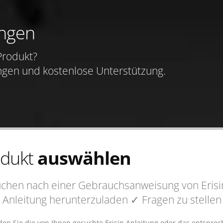
ungen
rodukt?
ngen und kostenlose Unterstützung.
odukt
auswählen
uchen nach einer Gebrauchsanweisung von Erisi
 Anleitung
herunterzuladen
✓ Fragen
zu stelle
nden Sie die von Ihnen gesuchte Erisin Anleitung oder das entspr