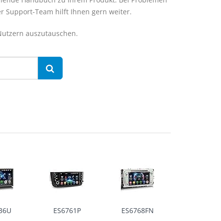
er Support-Team hilft Ihnen gern weiter.
 Nutzern auszutauschen.
36U
ES6761P
ES6768FN