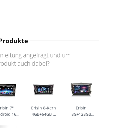
 Produkte
Anleitung angefragt und um
rodukt auch dabei?
risin 7"
Erisin 8-Kern
Erisin
droid 16
4GB+64GB 7
8G+128GB
l Astra H
Zoll Android 16
Android 16
orsa C/D
Autoradio
Autoradio