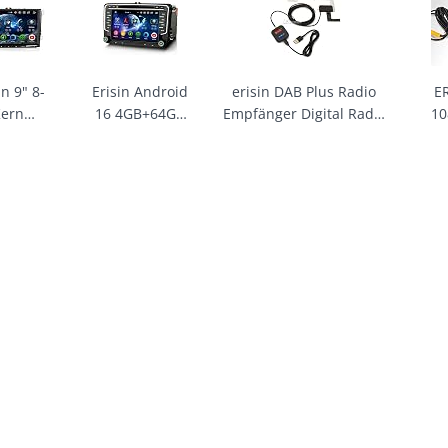
oradio
Autoradio
CarPlay Android Auto
Ant
ooth mit
Bluetooth mit
WiFi Bluetooth 5.0 A2DP
Navi Für
GPS Navi für
DSP OBD2 USB RDS 4G
A
assat B6
Mercedes A
DVB-T2 SWC Split-Screen
in 9" 8-
Erisin Android
erisin DAB Plus Radio
E
 Golf 6 T5
Klasse W169 B
Kern
16 4GB+64GB
Empfänger Digital Radio
10
n Tiguan
Klasse W245
+64GB
8-Kern
Tuner Box mit MCX
We
etta Seat
Sprinter Viano
roid 16
Autoradio mit
Verstärker DAB Antenne
M
 CarPlay
W639 Vito VW
oradio
CD Bluetooth
für Android
Da
oid Auto
Crafter CarPlay
ooth GPS
GPS Navi für
8/9/10/11/12/13/14/15/16
Wa
i DAB+
Android Auto
 für VW
VW Polo 6R
oder höher Autoradio
USB
 RDS OPS
DSP DAB+ WiFi
5 Golf 6
Golf 5/6 Passat
USB-Anschluss
A
DVD USB
RDS FM SWC
sat B6
B6 Touran
R
n Polo 6R
Skoda Seat
Na
tta Seat
Tiguan Jetta T5
Fr
 CarPlay
7"
fü
oid Auto
Touchscreen
Aut
 4G DSP
CarPlay
RDS OBD2
Android Auto
 Canbus
DAB+ WiFi 4G
OPS
A2DP Canbus