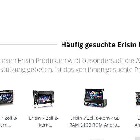
Häufig gesuchte Erisin
iesen Erisin Produkten wird besonders oft die 
stützung gebeten. Ist das von Ihnen gesuchte P
 7 Zoll 8-
Erisin 7 Zoll 8-
Erisin 7 Zoll 8-Kern 4GB
E
Kern
Kern
RAM 64GB ROM Android
An
+64GB
4GB+64GB
14 Autoradio 1 Din mit
Ope
roid 14
Android 16
GPS Unterstützt ​Wireless
C