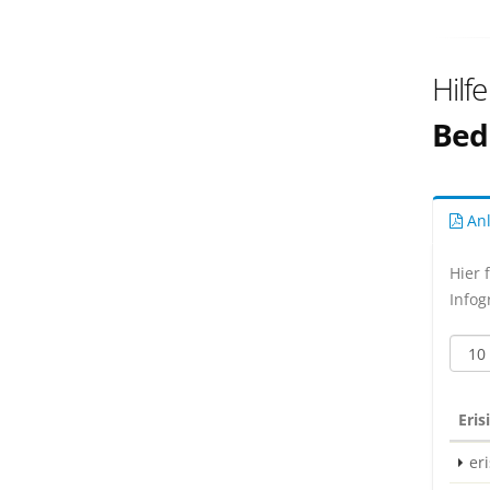
Hilf
Bed
Anl
Hier 
Infog
Eris
er