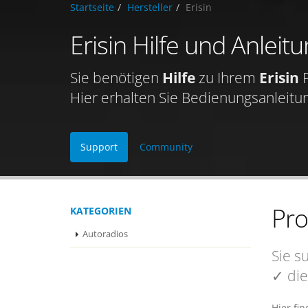
Startseite
Hersteller
Erisin
Erisin Hilfe und Anleit
Sie benötigen
Hilfe
zu Ihrem
Erisin
P
Hier erhalten Sie Bedienungsanleitu
Support
Community
Pr
KATEGORIEN
Autoradios
Sie s
✓ die
Hier fi