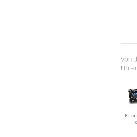
Von d
Unter
Erisin
4GB
And