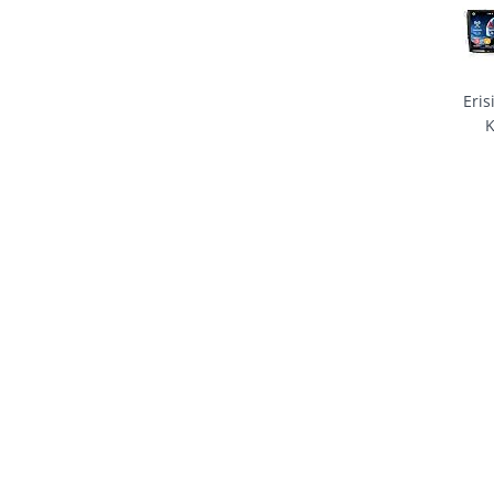
Aut
Bluet
GPS 
VW P
Eris
Golf 5
Toura
4GB
Polo J
And
Skoda
Aut
Andr
Bluet
WiF
Navi
OBD2
Golf 
CD 
Pas
Tigua
T5 Je
Skoda
Andr
WiFi
USB 
DAB+