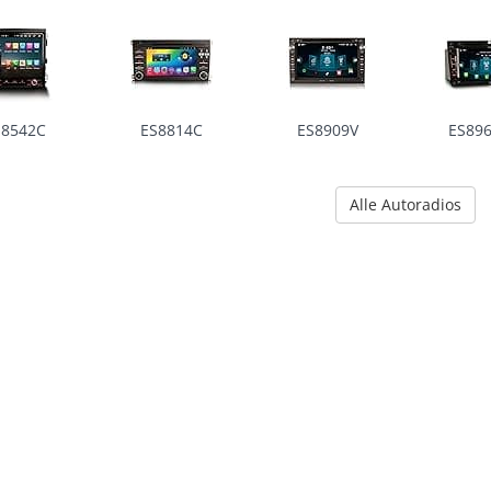
S8542C
ES8814C
ES8909V
ES89
Alle Autoradios