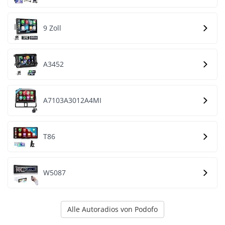
9 Zoll
A3452
A7103A3012A4MI
T86
W5087
Alle Autoradios von Podofo