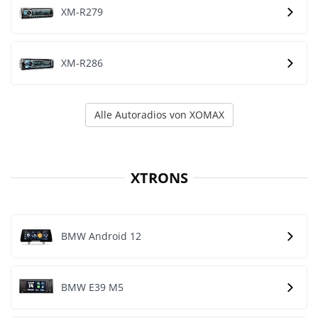
XM-R279
XM-R286
Alle Autoradios von XOMAX
XTRONS
BMW Android 12
BMW E39 M5