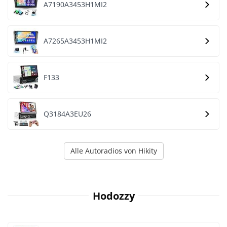
A7190A3453H1MI2
A7265A3453H1MI2
F133
Q3184A3EU26
Alle Autoradios von Hikity
Hodozzy