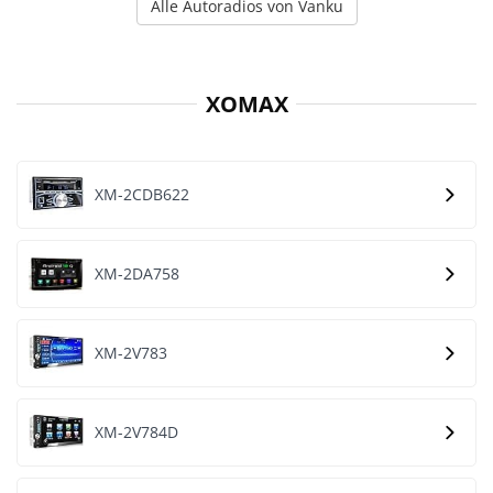
Alle Autoradios von Vanku
XOMAX
XM-2CDB622
XM-2DA758
XM-2V783
XM-2V784D