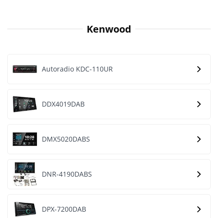
Kenwood
Autoradio KDC-110UR
DDX4019DAB
DMX5020DABS
DNR-4190DABS
DPX-7200DAB