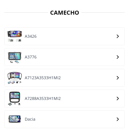
CAMECHO
A3426
A3776
A7123A3533H1MI2
A7288A3533H1MI2
Dacia