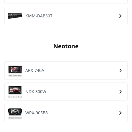
KMM-DAB307
Neotone
ARX-740A
NDX-300W
WRX-905B8