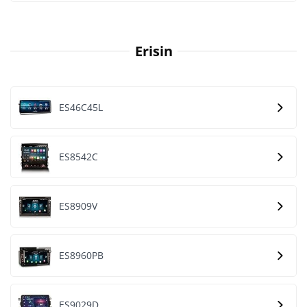
Erisin
ES46C45L
ES8542C
ES8909V
ES8960PB
ES9029D