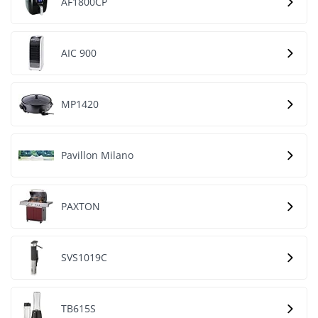
AF1800CP
AIC 900
MP1420
Pavillon Milano
PAXTON
SVS1019C
TB615S