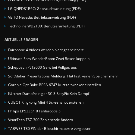
LG QNED81B6C: Gebrauchsanleitung (PDF)
VEITO Nevada: Betriebsanweisung (PDF)
Technoline WD2100: Benutzeranleitung (PDF)
AKTUELLE FRAGEN
Fairphone 4 Videos werden nicht gespeichert
Ultimate Ears WonderBoom Zwei Boxen koppeln
Scheppach PLT3000 Geht bei Vollgas aus
SoftMaker Presentations Meldung: Hat fast keinen Speicher mehr
Gorenje OptiBake BPSA 6747 Kurzzeitwecker einstellen
Kärcher Dampfreiniger SC 3 EasyFix Kein Dampf
CUBOT Kingkong Mini 4 Screenshot erstellen
Philips EP5335/10 Fehlercode 5
VisorTech TSZ-300 Zahlencode ändern
TABWEE T80 PIN der Bildschirmsperre vergessen