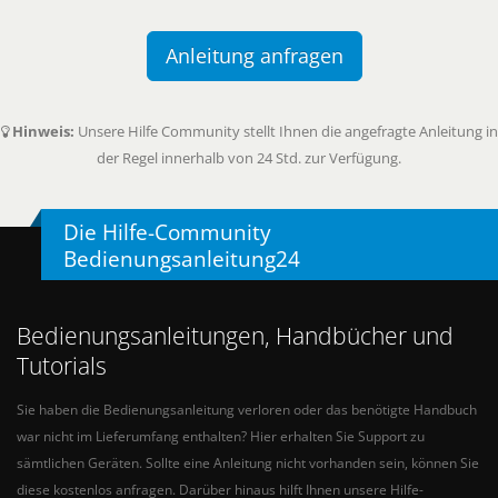
Anleitung anfragen
Hinweis:
Unsere Hilfe Community stellt Ihnen die angefragte Anleitung in
der Regel innerhalb von 24 Std. zur Verfügung.
Die Hilfe-Community
Bedienungsanleitung24
Bedienungsanleitungen, Handbücher und
Tutorials
Sie haben die Bedienungsanleitung verloren oder das benötigte Handbuch
war nicht im Lieferumfang enthalten? Hier erhalten Sie Support zu
sämtlichen Geräten. Sollte eine Anleitung nicht vorhanden sein, können Sie
diese kostenlos anfragen. Darüber hinaus hilft Ihnen unsere Hilfe-