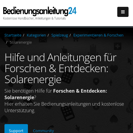
Startseite
Kategorien
Spielzeug
Experimentieren & Forschen
Solarenergie
Hilfe und Anleitungen für
Forschen & Entdecken:
Solarenergie
Sie benötigen Hilfe für
Forschen & Entdecken:
Solarenergie
?
Hier erhalten Sie Bedienungsanleitungen und kostenlose
Unterstützung.
Support
Community