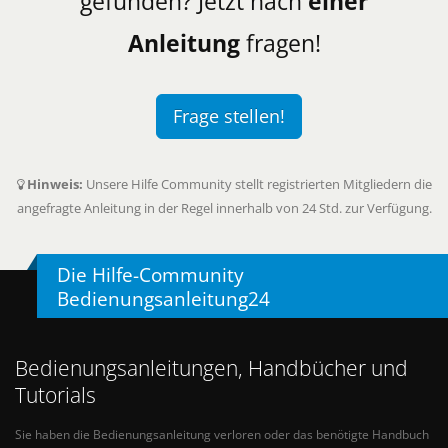
gefunden? Jetzt nach
einer
Anleitung
fragen!
Frage stellen!
Hinweis:
Unsere Hilfe Community stellt registrierten Mitgliedern die
angefragte Anleitung in der Regel innerhalb von 24 Std. zur Verfügung.
Die Hilfe-Community
Bedienungsanleitung24
Bedienungsanleitungen, Handbücher und
Tutorials
Sie haben die Bedienungsanleitung verloren oder das benötigte Handbuch