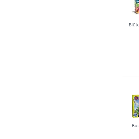
Blüt
Buc