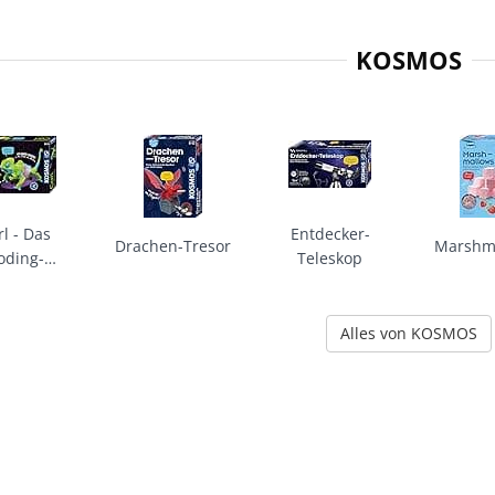
KOSMOS
rl - Das
Entdecker-
Drachen-Tresor
Marshm
oding-
Teleskop
amäleon
Alles von KOSMOS