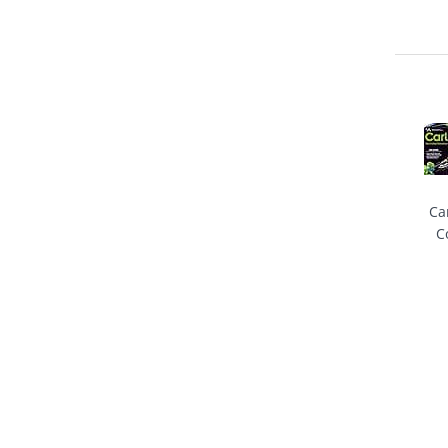
Ca
C
Ch