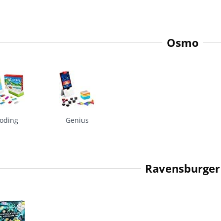
Osmo
oding
Genius
Ravensburger