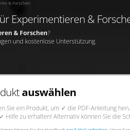
eren & Forschen
 für Experimentieren & Forsch
eren & Forschen
?
ngen und kostenlose Unterstützung.
odukt
auswählen
n Sie ein Produkt, um
✓ die PDF-Anleitung
heru
✓ Hilfe
zu erhalten! Alternativ können Sie die 
blemen können Sie das Handbuch
per E-Mail anfordern
. Unser Sup