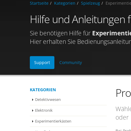
Startseite
Kategorien
Spielzeug
Experimenti
Hilfe und Anleitungen
Sie benötigen Hilfe für
Experimenti
Hier erhalten Sie Bedienungsanleitu
Support
Community
Pr
KATEGORIEN
Detektivwesen
Wähle
Elektronik
oder
Experimentierkästen
Bei Pro