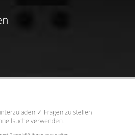
en
nterzuladen
✓ Fragen
zu stellen
Schnellsuche verwenden.
port-Team hilft Ihnen gern weiter.