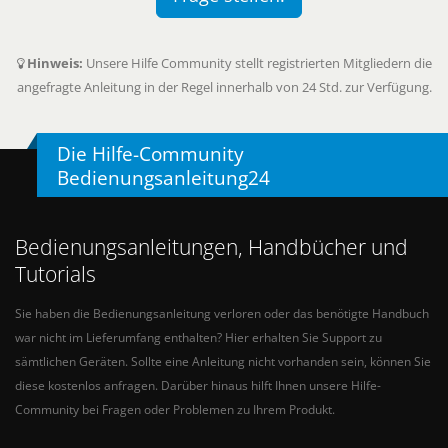
Hinweis:
Unsere Hilfe Community stellt registrierten Mitgliedern die
angefragte Anleitung in der Regel innerhalb von 24 Std. zur Verfügung.
Die Hilfe-Community
Bedienungsanleitung24
Bedienungsanleitungen, Handbücher und
Tutorials
Sie haben die Bedienungsanleitung verloren oder das benötigte Handbuch
war nicht im Lieferumfang enthalten? Hier erhalten Sie Support zu
sämtlichen Geräten. Sollte eine Anleitung nicht vorhanden sein, können Sie
diese kostenlos anfragen. Darüber hinaus hilft Ihnen unsere Hilfe-
Community bei Fragen oder Problemen zu Ihrem Produkt.