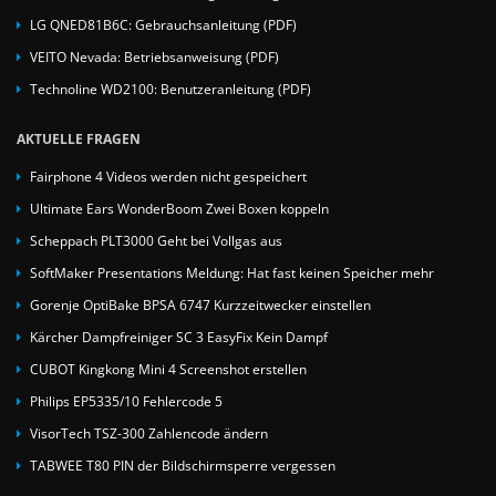
LG QNED81B6C: Gebrauchsanleitung (PDF)
VEITO Nevada: Betriebsanweisung (PDF)
Technoline WD2100: Benutzeranleitung (PDF)
AKTUELLE FRAGEN
Fairphone 4 Videos werden nicht gespeichert
Ultimate Ears WonderBoom Zwei Boxen koppeln
Scheppach PLT3000 Geht bei Vollgas aus
SoftMaker Presentations Meldung: Hat fast keinen Speicher mehr
Gorenje OptiBake BPSA 6747 Kurzzeitwecker einstellen
Kärcher Dampfreiniger SC 3 EasyFix Kein Dampf
CUBOT Kingkong Mini 4 Screenshot erstellen
Philips EP5335/10 Fehlercode 5
VisorTech TSZ-300 Zahlencode ändern
TABWEE T80 PIN der Bildschirmsperre vergessen