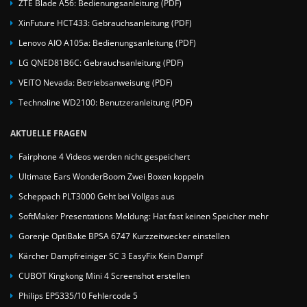
ZTE Blade A56: Bedienungsanleitung (PDF)
XinFuture HCT433: Gebrauchsanleitung (PDF)
Lenovo AIO A105a: Bedienungsanleitung (PDF)
LG QNED81B6C: Gebrauchsanleitung (PDF)
VEITO Nevada: Betriebsanweisung (PDF)
Technoline WD2100: Benutzeranleitung (PDF)
AKTUELLE FRAGEN
Fairphone 4 Videos werden nicht gespeichert
Ultimate Ears WonderBoom Zwei Boxen koppeln
Scheppach PLT3000 Geht bei Vollgas aus
SoftMaker Presentations Meldung: Hat fast keinen Speicher mehr
Gorenje OptiBake BPSA 6747 Kurzzeitwecker einstellen
Kärcher Dampfreiniger SC 3 EasyFix Kein Dampf
CUBOT Kingkong Mini 4 Screenshot erstellen
Philips EP5335/10 Fehlercode 5