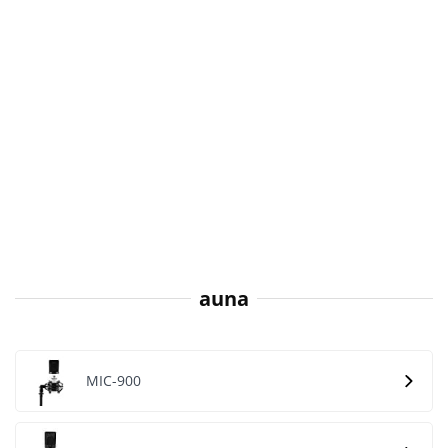
auna
MIC-900