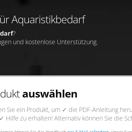
für Aquaristikbedarf
darf
?
ngen und kostenlose Unterstützung.
odukt
auswählen
n Sie ein Produkt, um
✓ die PDF-Anleitung
heru
✓ Hilfe
zu erhalten! Alternativ können Sie die 
blemen können Sie das Handbuch
per E-Mail anfordern
. Unser Sup