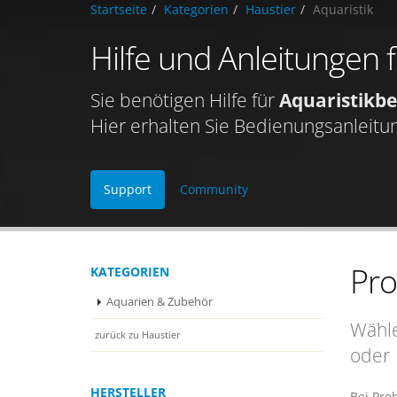
Startseite
Kategorien
Haustier
Aquaristik
Hilfe und Anleitungen 
Sie benötigen Hilfe für
Aquaristikbe
Hier erhalten Sie Bedienungsanleitu
Support
Community
Pr
KATEGORIEN
Aquarien & Zubehör
Wähle
zurück zu Haustier
oder
HERSTELLER
Bei Pro