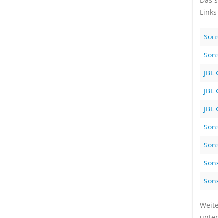
Das s
Links
Sons
Sons
JBL
JBL
JBL
Sons
Sons
Sons
Sons
Weite
unter