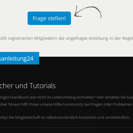
Frage stellen!
llt registrierten Mitgliedern die angefragte Anleitung in der Rege
sanleitung24
her und Tutorials
tigte Handbuch war nicht im Lieferumfang enthalten? Hier erhalten Sie Supp
rüber hinaus hilft Ihnen unsere Hilfe-Community bei Fragen oder Problemen
ity! Die Mitgliedschaft ist selbstverständlich kostenlos und unverbindlich.