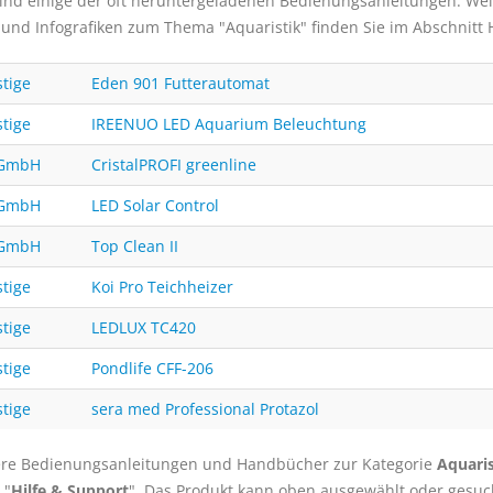
ind einige der oft heruntergeladenen Bedienungsanleitungen. Weiter
 und Infografiken zum Thema "Aquaristik" finden Sie im Abschnitt H
tige
Eden 901 Futterautomat
tige
IREENUO LED Aquarium Beleuchtung
 GmbH
CristalPROFI greenline
 GmbH
LED Solar Control
 GmbH
Top Clean II
tige
Koi Pro Teichheizer
tige
LEDLUX TC420
tige
Pondlife CFF-206
tige
sera med Professional Protazol
re Bedienungsanleitungen und Handbücher zur Kategorie
Aquaris
 "
Hilfe & Support
". Das Produkt kann oben ausgewählt oder gesuc