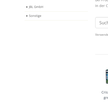
In der 
JBL GmbH
Sonstige
Verwende
Cri
gr