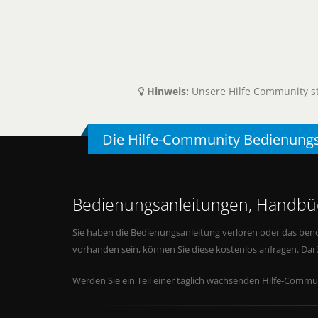
Hinweis:
Unsere Hilfe Community ste
Die Hilfe-Community Bedienung
Bedienungsanleitungen, Handbüc
Sie haben die Bedienungsanleitung verloren oder das benö
vorhanden sein, können Sie diese kostenlos anfragen. Da
Werden Sie ein Teil einer täglich wachsenden Hilfe-Commun