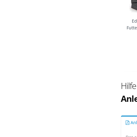
Ed
Futt
Hilf
Anle
Anl