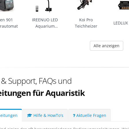
en 901
IREENUO LED
Koi Pro
LEDLUX
erautomat
Aquarium
Teichheizer
Beleuchtung
Alle anzeigen
e & Support, FAQs und
itungen für Aquaristik
eitungen
Hilfe & HowTo's
Aktuelle Fragen