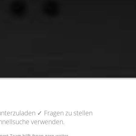
nterzuladen
✓ Fragen
zu stellen
Schnellsuche verwenden.
port-Team hilft Ihnen gern weiter.