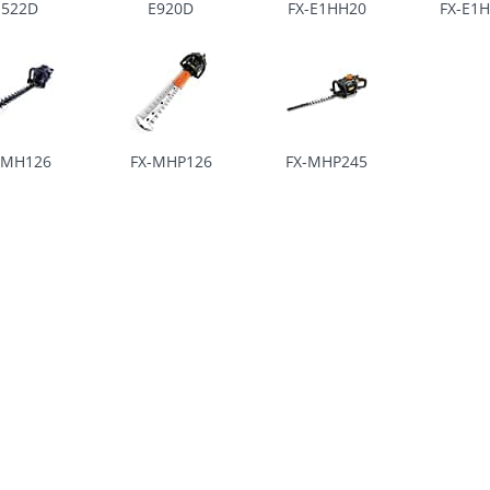
E522D
E920D
FX-E1HH20
FX-E1
-MH126
FX-MHP126
FX-MHP245