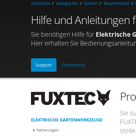
Startseite
Kategorien
Garten
Rasenmäher & e
Hilfe und Anleitungen
Sie benötigen Hilfe für
Elektrische
Hier erhalten Sie Bedienungsanleitu
Support
Community
Pr
Sie s
ELEKTRISCHE GARTENWERKZEUGE
FUXTE
stell
Kettensägen