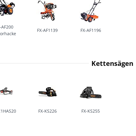
-AF200
FX-AF1139
FX-AF1196
orhacke
Kettensägen
E1HAS20
FX-KS226
FX-KS255