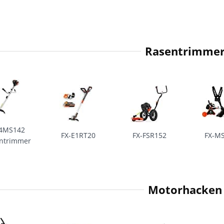
Rasentrimme
-4MS142
FX-E1RT20
FX-FSR152
FX-M
ntrimmer
Motorhacken