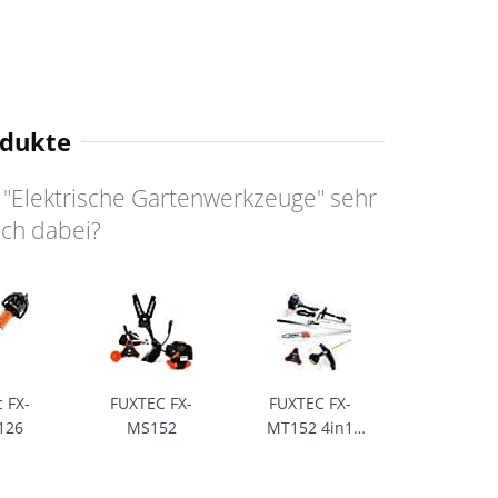
odukte
 "Elektrische Gartenwerkzeuge" sehr
uch dabei?
c FX-
FUXTEC FX-
FUXTEC FX-
126
MS152
MT152 4in1
Multitool