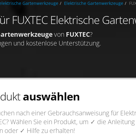
lektrische Gartenwerkzeuge
Elektrische Gartenwerkzeuge
FU
 für FUXTEC Elektrische Gart
 Gartenwerkzeuge
von
FUXTEC
?
ngen und kostenlose Unterstützung.
odukt
auswählen
uchen nach einer Gebrauchsanweisung für Elek
C? Wählen Sie ein Produkt, um
✓ die Anleitung
en oder
✓ Hilfe
zu erhalten!