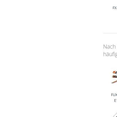
FX
Nach 
häufi
FUX
E