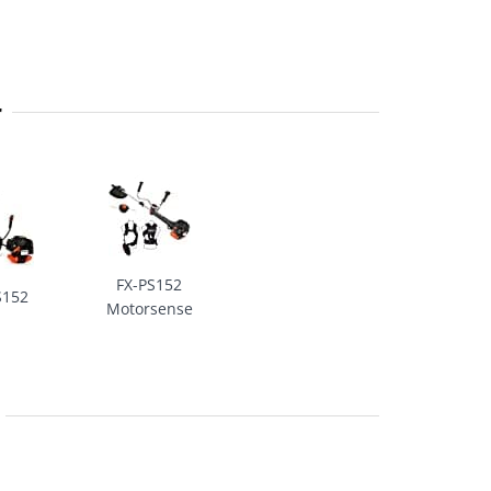
r
FX-PS152
S152
Motorsense