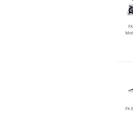
FX
Mot
FX-