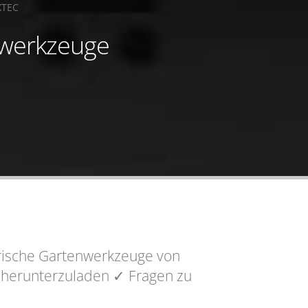
XTEC
enwerkzeuge
trische Gartenwerkzeuge von
herunterzuladen
✓ Fragen
zu