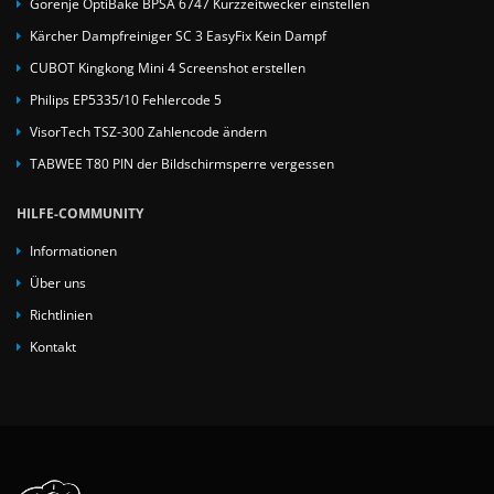
Gorenje OptiBake BPSA 6747 Kurzzeitwecker einstellen
Kärcher Dampfreiniger SC 3 EasyFix Kein Dampf
CUBOT Kingkong Mini 4 Screenshot erstellen
Philips EP5335/10 Fehlercode 5
VisorTech TSZ-300 Zahlencode ändern
TABWEE T80 PIN der Bildschirmsperre vergessen
HILFE-COMMUNITY
Informationen
Über uns
Richtlinien
Kontakt