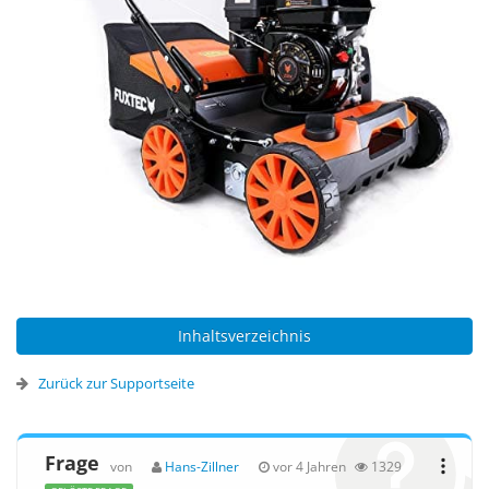
Inhaltsverzeichnis
Zurück zur Supportseite
Frage
von
Hans-Zillner
vor 4 Jahren
1329