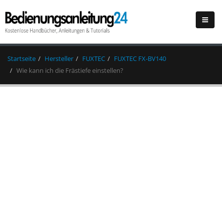
Startseite
Hersteller
FUXTEC
FUXTEC FX-BV140
Wie kann ich die Frästiefe einstellen?