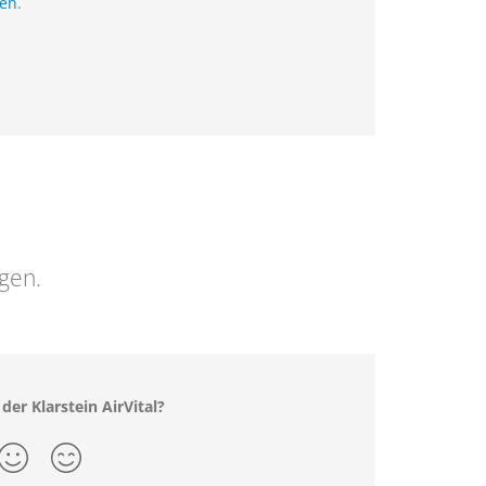
ien
.
ngen.
der Klarstein AirVital?