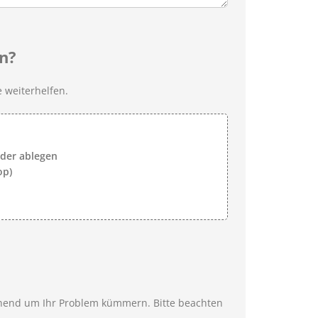
n?
 weiterhelfen.
lder ablegen
op)
ehend um Ihr Problem kümmern. Bitte beachten