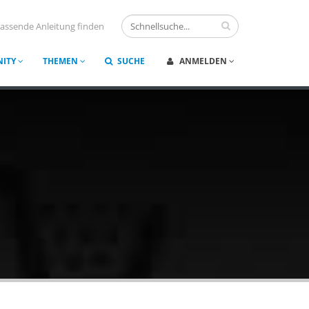
assende Anleitung finden
ITY
THEMEN
SUCHE
ANMELDEN