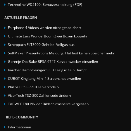
Technoline WD2100: Benutzeranleitung (PDF)
AKTUELLE FRAGEN
Fairphone 4 Videos werden nicht gespeichert
Ultimate Ears WonderBoom Zwei Boxen koppeln
Scheppach PLT3000 Geht bei Vollgas aus
SoftMaker Presentations Meldung: Hat fast keinen Speicher mehr
Gorenje OptiBake BPSA 6747 Kurzzeitwecker einstellen
Kärcher Dampfreiniger SC 3 EasyFix Kein Dampf
CUBOT Kingkong Mini 4 Screenshot erstellen
Philips EP5335/10 Fehlercode 5
VisorTech TSZ-300 Zahlencode ändern
TABWEE T80 PIN der Bildschirmsperre vergessen
HILFE-COMMUNITY
Informationen