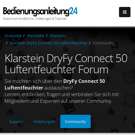
Startseite
Hersteller
Klarstein
Klarstein DryFy Connect 50 Luftentfeuchter
Community
Klarstein DryFy Connect 50
Luftentfeuchter Forum
Sie möchten sich über den
DryFy Connect 50
Luftentfeuchter
austauschen?
Lernen, entdecken, fragen und verbinden Sie sich mit
Mitgliedern und Experten auf unserer Community.
Support
Anleitungen
Community