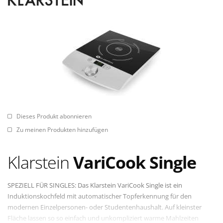
Dieses Produkt abonnieren
Zu meinen Produkten hinzufügen
Klarstein
VariCook Single
SPEZIELL FÜR SINGLES: Das Klarstein VariCook Single ist ein
Induktionskochfeld mit automatischer Topferkennung für den
modernen Einzelpersonen- oder Studentenhaushalt. Auf kleinster
Fläche lassen so so einfach und unkompliziert warme Mahlzeiten