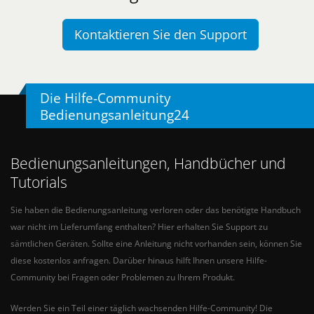
Kontaktieren Sie den Support
Die Hilfe-Community
Bedienungsanleitung24
Bedienungsanleitungen, Handbücher und
Tutorials
Sie haben die Bedienungsanleitung verloren oder das benötigte Handbuch
war nicht im Lieferumfang enthalten? Hier erhalten Sie Support zu
sämtlichen Geräten. Sollte eine Anleitung nicht vorhanden sein, können Sie
diese kostenlos anfragen. Darüber hinaus hilft Ihnen unsere Hilfe-
Community bei Fragen oder Problemen zu Ihrem Produkt.
Werden Sie ein Teil einer täglich wachsenden Hilfe-Community! Die