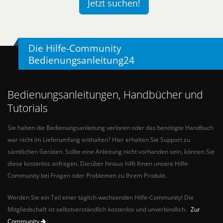
Jetzt suchen!
Die Hilfe-Community
Bedienungsanleitung24
Bedienungsanleitungen, Handbücher und
Tutorials
Sie haben die Bedienungsanleitung verloren oder das benötigte Handbuch
war nicht im Lieferumfang enthalten? Hier erhalten Sie Support zu
sämtlichen Geräten. Sollte eine Anleitung nicht vorhanden sein, können Sie
diese kostenlos anfragen. Darüber hinaus hilft Ihnen unsere Hilfe-
Community bei Fragen oder Problemen zu Ihrem Produkt.
Werden Sie ein Teil einer täglich wachsenden Hilfe-Community! Die
Mitgliedschaft ist selbstverständlich kostenlos und unverbindlich.
Zur
Community