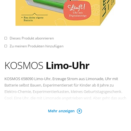
Dieses Produkt abonnieren
Zu meinen Produkten hinzufügen
KOSMOS
Limo-Uhr
KOSMOS 658090 Limo-Uhr, Erzeuge Strom aus Limonade, Uhr mit
Batterie selbst Bauen, Experimentierset für Kinder ab 8 Jahre zu
Elektro-Chemie, Experimentierkasten, kleines Geburtstagsgeschenk.
Cool. Eine Uhr, die mit Limonade angetrieben wird. Aber geht das auch
mit anderen Flüssigkeiten? Ausprobieren.
Mehr anzeigen
Eine Öko-Batterie zum Selberbauen. Mit diesem Experimentierset
entdecken Kinder, dass der Strom nicht immer aus der Steckdose
kommen muss. Elektro-Chemie macht´s möglich. Beim Zusammenbau