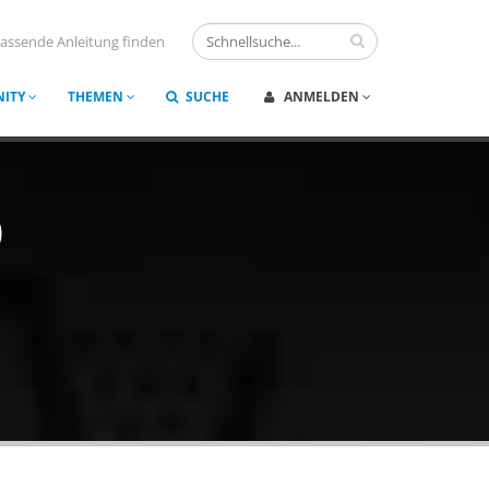
assende Anleitung finden
ITY
THEMEN
SUCHE
ANMELDEN
0