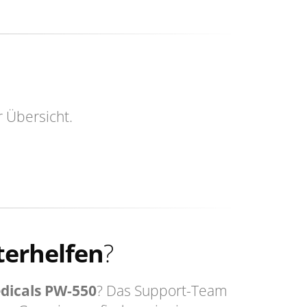
r Übersicht.
terhelfen
?
icals PW-550
? Das Support-Team