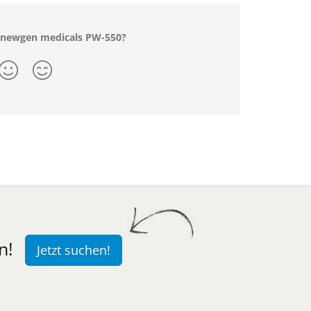
r newgen medicals PW-550?
n!
Jetzt suchen!