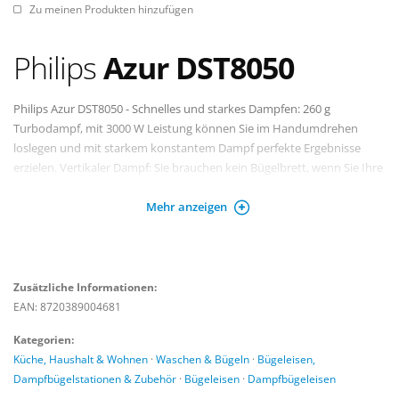
Zu meinen Produkten hinzufügen
Philips
Azur DST8050
Philips Azur DST8050 - Schnelles und starkes Dampfen: 260 g
Turbodampf, mit 3000 W Leistung können Sie im Handumdrehen
loslegen und mit starkem konstantem Dampf perfekte Ergebnisse
erzielen. Vertikaler Dampf: Sie brauchen kein Bügelbrett, wenn Sie Ihre
Kleidung und andere Kleidungsstücke mit der vertikalen
Mehr anzeigen
Dampffunktion bügeln.
OptimalTEMP: Bügeln Sie alles, von Jeans bis Seide, von Leinen bis
Kaschmir, sicher und in beliebiger Reihenfolge, ohne auf die
Temperaturanpassung zu warten. Lange Akkulaufzeit: Mehr bügeln
Zusätzliche Informationen:
bei jeder Sitzung dank des nachfüllbaren 350-ml-Tanks.
EAN: 8720389004681
Bewegungsmelder: Mit dieser Technologie erkennt das Bügeleisen,
Kategorien:
wenn Sie das Bügeleisen bewegen und lässt automatisch Dampf ab.
Küche, Haushalt & Wohnen
·
Waschen & Bügeln
·
Bügeleisen,
Dampfbügelstationen & Zubehör
·
Bügeleisen
·
Dampfbügeleisen