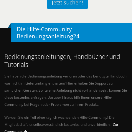
Jetzt suchen!
Die Hilfe-Community
Bedienungsanleitung24
Bedienungsanleitungen, Handbücher und
Tutorials
Sie haben die Bedienungsanleitung verloren oder das benötigte Handbuch
war nicht im Lieferumfang enthalten? Hier erhalten Sie Support zu
sämtlichen Geräten. Sollte eine Anleitung nicht vorhanden sein, können Sie
diese kostenlos anfragen. Darüber hinaus hilft Ihnen unsere Hilfe-
Community bei Fragen oder Problemen zu Ihrem Produkt.
Werden Sie ein Teil einer täglich wachsenden Hilfe-Community! Die
Mitgliedschaft ist selbstverständlich kostenlos und unverbindlich.
Zur
Community