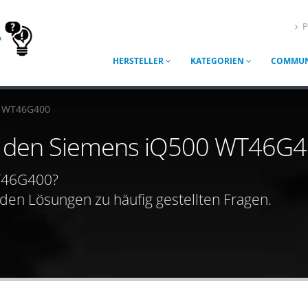
P
HERSTELLER
KATEGORIEN
COMMUN
0 WT46G400
für den Siemens iQ500 WT46G
WT46G400?
nden Lösungen zu häufig gestellten Fragen.