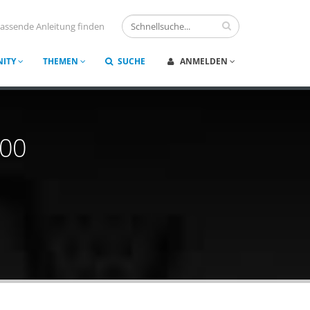
assende Anleitung finden
ITY
THEMEN
SUCHE
ANMELDEN
400