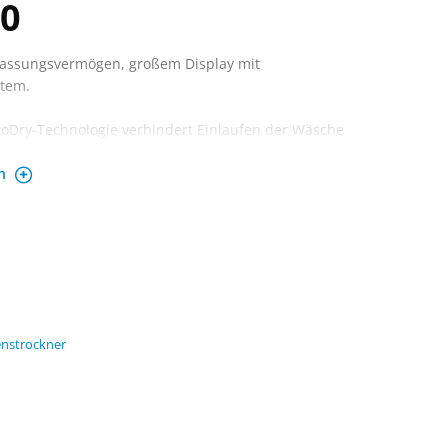
0
Fassungsvermögen, großem Display mit
stem.
oDry-Technologie verhindert Einlaufen der Wäsche
s zu 8 kg.
en
nstrockner