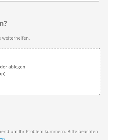
n?
 weiterhelfen.
lder ablegen
op)
ehend um Ihr Problem kümmern. Bitte beachten
ien
.