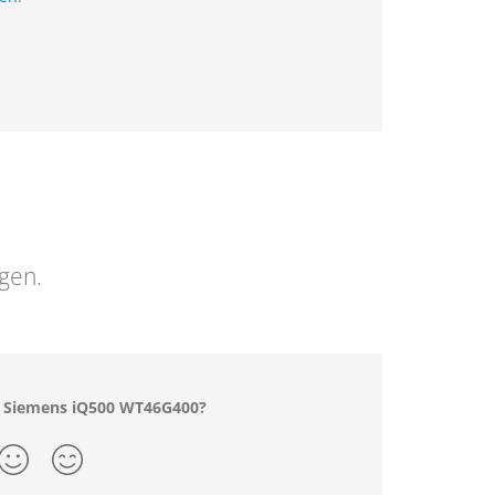
ngen.
m Siemens iQ500 WT46G400?