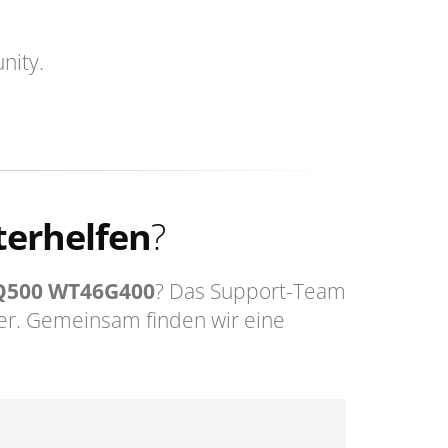
nity.
terhelfen
?
Q500 WT46G400
? Das Support-Team
er. Gemeinsam finden wir eine