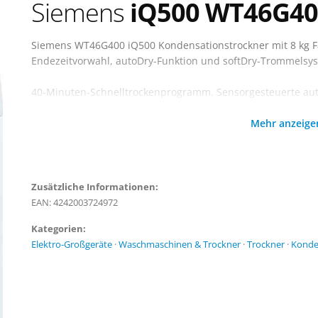
Siemens
iQ500 WT46G40
Siemens WT46G400 iQ500 Kondensationstrockner mit 8 kg 
Endezeitvorwahl, autoDry-Funktion und softDry-Trommelsy
40-Minuten-Schnelltrockenprogramm. Sensorgesteuerte aut
beim Trocknen. Besonders großes Fassungsvermögen von bi
Mehr anzeig
Zusätzliche Informationen:
EAN: 4242003724972
Kategorien:
Elektro-Großgeräte
·
Waschmaschinen & Trockner
·
Trockner
·
Konde