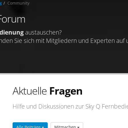
g
Community
 Forum
dienung
austauschen?
nden Sie sich mit Mitgliedern und Experten auf
Aktuelle
Fragen
Hilfe und Diskussionen zur Sky Q Fernbedi
Alle Beiträge
Mitmachen