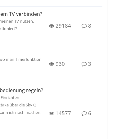
nem TV verbinden?
 meinen TV nutzen.
29184
8
ktioniert?
d wo man Timerfunktion
930
3
nbedienung regeln?
Einrichten
ärke über die Sky Q
14577
6
 kann ich noch machen.