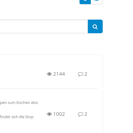
2144
2
ppen zum löschen also
1002
2
indet sich die Stop