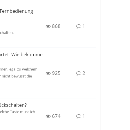
r Fernbedienung
868
1
chalten.
artet. Wie bekomme
mmen, egal zu welchem
925
2
 nicht bewusst die
ückschalten?
elche Taste muss ich
674
1