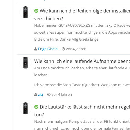
Wie kann ich die Reihenfolge der installi
verschieben?
Habe meinen GU43AU8079UXZG mit dem Sky Q Receiver
soweit alles super, nur möchte ich gern die Apps versch
Bitte um Hilfe. Danke Mfg Gisela Engel
EngelGisela
vor 4 Jahren
Wie kann ich eine laufende Aufnahme been
Am Ende möchte ich löschen, erhalte aber : laufende 
löschen.
Ich vermisse die Stop-Taste (Quadrat). Wer kann mir we
ziu
vor 4 Jahren
Die Lautstärke lässt sich nicht mehr rege
tun?
Nach mehrmaligem Komplettausfall der FB funktioniert
nun nicht mehr….nur noch über die normale Fernsehfe