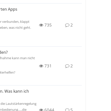
erten Apps
 verbunden, klappt
735
2
ieben, was nicht geht.
den?
Aufnahme kann man nicht
731
2
iterhelfen?
ln. Was kann ich
 die Lautstärkenregelung
6044
5
rnbedienung…..die