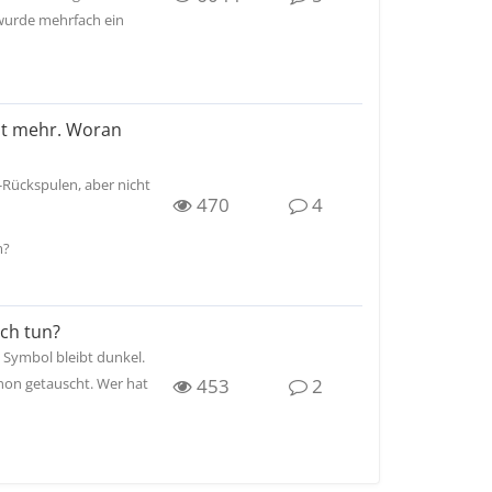
 wurde mehrfach ein
cht mehr. Woran
-Rückspulen, aber nicht
470
4
m?
ich tun?
 Symbol bleibt dunkel.
453
2
hon getauscht. Wer hat