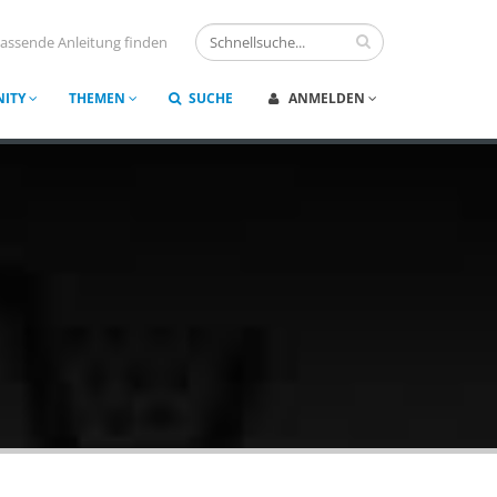
assende Anleitung finden
ITY
THEMEN
SUCHE
ANMELDEN