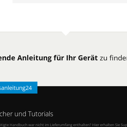
ende Anleitung für Ihr Gerät
zu finde
sanleitung24
her und Tutorials
tigte Handbuch war nicht im Lieferumfang enthalten? Hier erhalten Sie Supp