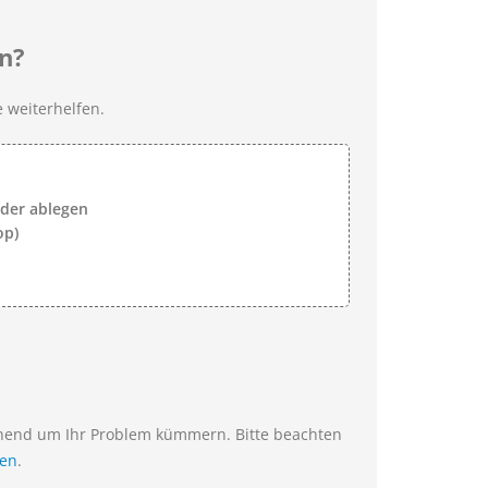
n?
 weiterhelfen.
lder ablegen
op)
ehend um Ihr Problem kümmern. Bitte beachten
ien
.