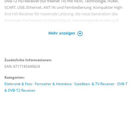
DVB-T2 HD Receiver (für freenet TV) mit HEVC Technologie, HDMI,
SCART, USB, Ethernet, ANT IN und Fernbedienung. Kompakter High-
End HD-Receiver für maximale Leistung, die neue Generation des
Antennen-Fernsehens in Deutschland. Hervorragende Audio-und
Videoqualität. USB-Port: Abspielen von Multimedia-Dateien(4),
Mehr anzeigen
Updates der Receiver-Software via externes USB-Speichermedium.
Elektronischer TV-Programmführer (EPG) für aktuelle/kommende
Programminformationen bis zu 14 Tagen. 10 Event-Timer mit 4 Modi
(einmalig, täglich, wöchentlich, Montag bis Freitag).
Zusätzliche Informationen:
EAN: 8717185449624
Kategorien:
Elektronik & Foto
·
Fernseher & Heimkino
·
Satelliten- & TV-Receiver
·
DVB-T
& DVB-T2 Receiver