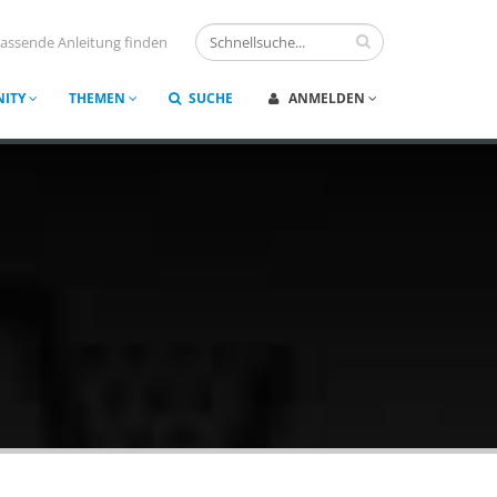
assende Anleitung finden
ITY
THEMEN
SUCHE
ANMELDEN