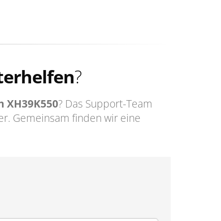
terhelfen
?
n XH39K550
? Das Support-Team
er. Gemeinsam finden wir eine