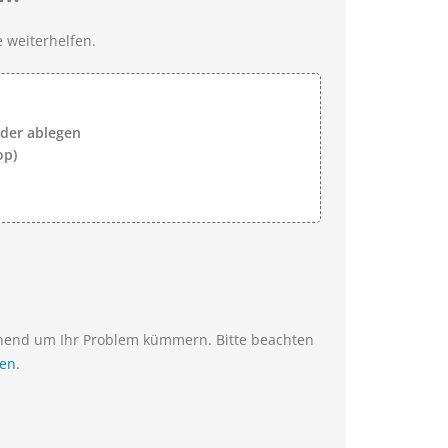
 weiterhelfen.
lder ablegen
op)
ehend um Ihr Problem kümmern. Bitte beachten
ien
.