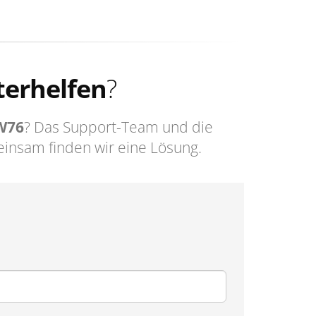
terhelfen
?
W76
? Das Support-Team und die
insam finden wir eine Lösung.