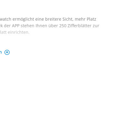
tch ermöglicht eine breitere Sicht, mehr Platz
k der APP stehen Ihnen über 250 Zifferblätter zur
att einrichten.
einen Lautsprecher und kann Anrufe empfangen und
en
atch kann auch E-Mails, SMS-Benachrichtigungen,
gungen empfangen. Smart watch kann Ihre
2 Sportmodi erfüllen Ihren täglichen
wimmen, Fußball, Tennis, Yoga usw.). IP68
n oder Laufen tragen.