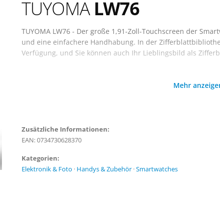
TUYOMA
LW76
TUYOMA LW76 - Der große 1,91-Zoll-Touchscreen der Smartwa
und eine einfachere Handhabung. In der Zifferblattbibliothe
Verfügung, und Sie können auch Ihr Lieblingsbild als Zifferbl
Die Sportuhr verfügt über ein eingebautes Mikrofon und 
Mehr anzeig
tätigen, wenn sie mit Bluetooth verbunden ist. Die Smartw
Facebook-, WhatsApp- und andere Social-App-Benachrichti
Aktivitätsdaten den ganzen Tag über genau aufzeichnen, 11
Trainingsbedarf vollständig (Gehen, Laufen, Radfahren, Sch
Wasserdichte, Sie können sie beim Händewaschen, Schwitze
Zusätzliche Informationen:
EAN: 0734730628370
Kategorien:
Elektronik & Foto
·
Handys & Zubehör
·
Smartwatches