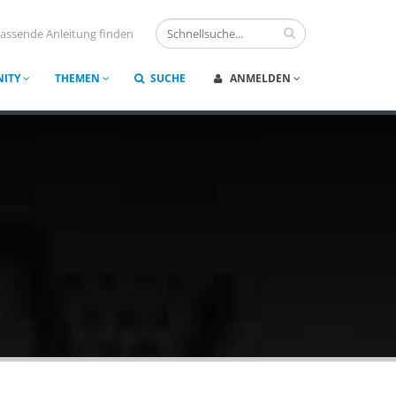
assende Anleitung finden
ITY
THEMEN
SUCHE
ANMELDEN