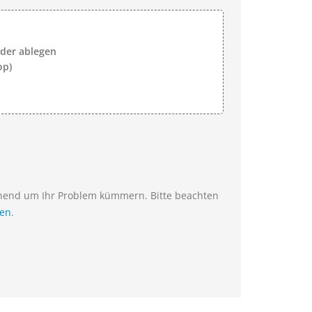
lder ablegen
op)
ehend um Ihr Problem kümmern. Bitte beachten
ien
.