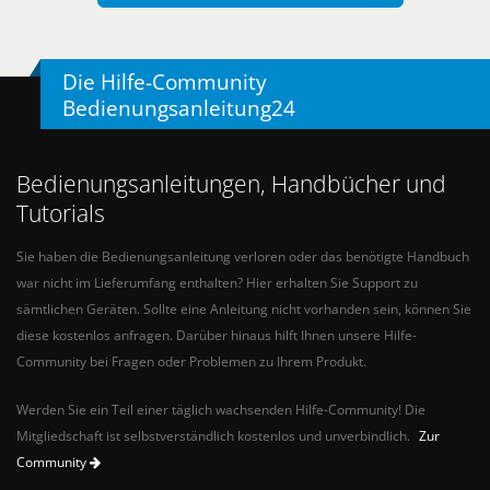
Die Hilfe-Community
Bedienungsanleitung24
Bedienungsanleitungen, Handbücher und
Tutorials
Sie haben die Bedienungsanleitung verloren oder das benötigte Handbuch
war nicht im Lieferumfang enthalten? Hier erhalten Sie Support zu
sämtlichen Geräten. Sollte eine Anleitung nicht vorhanden sein, können Sie
diese kostenlos anfragen. Darüber hinaus hilft Ihnen unsere Hilfe-
Community bei Fragen oder Problemen zu Ihrem Produkt.
Werden Sie ein Teil einer täglich wachsenden Hilfe-Community! Die
Mitgliedschaft ist selbstverständlich kostenlos und unverbindlich.
Zur
Community