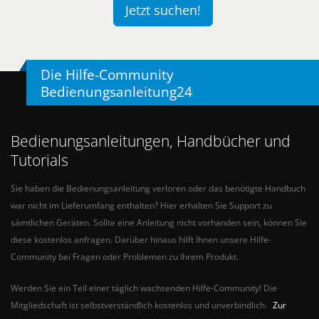
Jetzt suchen!
Die Hilfe-Community
Bedienungsanleitung24
Bedienungsanleitungen, Handbücher und
Tutorials
Sie haben die Bedienungsanleitung verloren oder das benötigte Handbuch
war nicht im Lieferumfang enthalten? Hier erhalten Sie Support zu
sämtlichen Geräten. Sollte eine Anleitung nicht vorhanden sein, können Sie
diese kostenlos anfragen. Darüber hinaus hilft Ihnen unsere Hilfe-
Community bei Fragen oder Problemen zu Ihrem Produkt.
Werden Sie ein Teil einer täglich wachsenden Hilfe-Community! Die
Mitgliedschaft ist selbstverständlich kostenlos und unverbindlich.
Zur