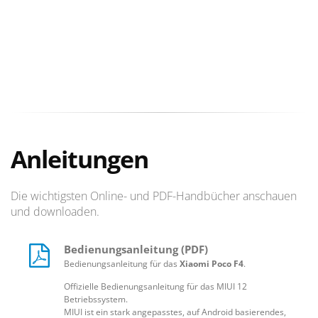
Mit der TrueColor-Anzeigefunktion werden die Farben professionell
abgestimmt, um die realistischste Genauigkeit auf dem Bildschirm zu
erzielen. Hands-Free Alexa fähig: Mit der integrierten Alexa-
Sprachsteuerung in unseren Smartphones könnt ihr freihändig und
von unterwegs telefonieren, Apps öffnen, Smart-Home-Geräte
steuern, auf die Bibliothek der Alexa Fähigkeiten durch eure Stimme
zugreifen und vieles mehr. Ladet die Alexa-App herunter und führt die
Freisprecheinrichtung durch, um loszulegen. Stelle einfach eine Frage -
und Alexa wird dir sofort antworten.
Anleitungen
Die wichtigsten Online- und PDF-Handbücher anschauen
und downloaden.
Bedienungsanleitung (PDF)
Bedienungsanleitung für das
Xiaomi Poco F4
.
Offizielle Bedienungsanleitung für das MIUI 12
Betriebssystem.
MIUI ist ein stark angepasstes, auf Android basierendes,