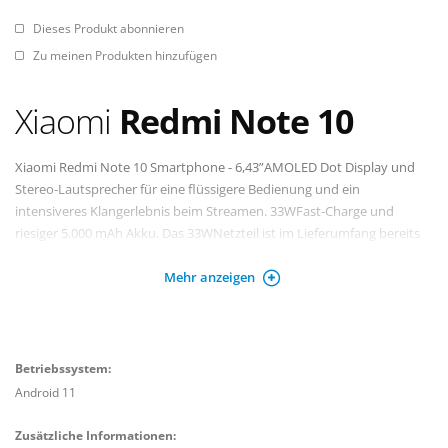
Dieses Produkt abonnieren
Zu meinen Produkten hinzufügen
Xiaomi
Redmi Note 10
Xiaomi Redmi Note 10 Smartphone - 6,43”AMOLED Dot Display und
Stereo-Lautsprecher für eine flüssigere Bedienung und ein
intensiveres Klangerlebnis beim Streamen. 33WFast-Charge und
riesiger 5.000 mAh Akku. Das 33WNetzteil ist im Lieferumfang bereits
enthalten. Starke Leistung mit dem Qualcomm Snapdragon 678. Die
Mehr anzeigen
11 nm Prozesstechnologie sorgt für einen geringeren Stromverbrauch.
50 MP Quad-Kamera mit Ultraweitwinkel- und Makro-Objektiv. Komm
in den Genuss des verbesserten Nachtmodus des Redmi Note 10.
Betriebssystem: Android 11
Betriebssystem:
Android 11
Zusätzliche Informationen: