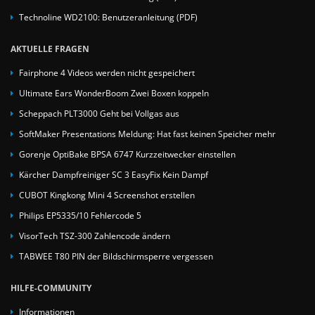
Technoline WD2100: Benutzeranleitung (PDF)
AKTUELLE FRAGEN
Fairphone 4 Videos werden nicht gespeichert
Ultimate Ears WonderBoom Zwei Boxen koppeln
Scheppach PLT3000 Geht bei Vollgas aus
SoftMaker Presentations Meldung: Hat fast keinen Speicher mehr
Gorenje OptiBake BPSA 6747 Kurzzeitwecker einstellen
Kärcher Dampfreiniger SC 3 EasyFix Kein Dampf
CUBOT Kingkong Mini 4 Screenshot erstellen
Philips EP5335/10 Fehlercode 5
VisorTech TSZ-300 Zahlencode ändern
TABWEE T80 PIN der Bildschirmsperre vergessen
HILFE-COMMUNITY
Informationen