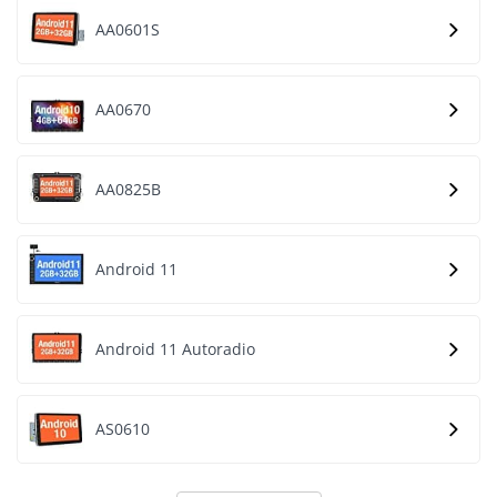
AA0601S
AA0670
AA0825B
Android 11
Android 11 Autoradio
AS0610