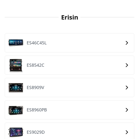
Erisin
ES46C45L
ES8542C
ES8909V
ES8960PB
ES9029D