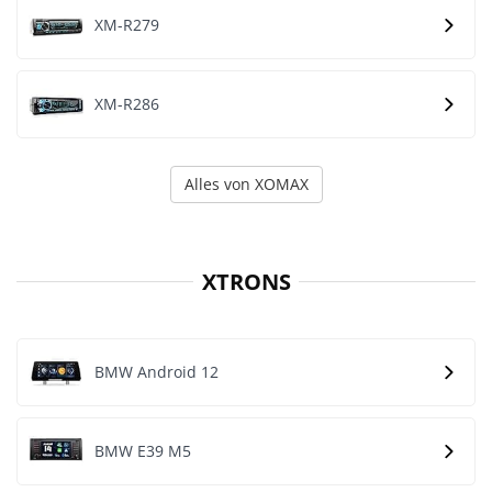
XM-R279
XM-R286
Alles von XOMAX
XTRONS
BMW Android 12
BMW E39 M5