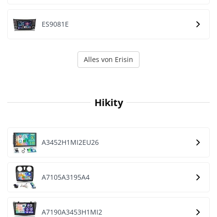
ES9081E
Alles von Erisin
Hikity
A3452H1MI2EU26
A7105A3195A4
A7190A3453H1MI2