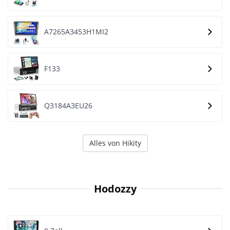
A7265A3453H1MI2
F133
Q3184A3EU26
Alles von Hikity
Hodozzy