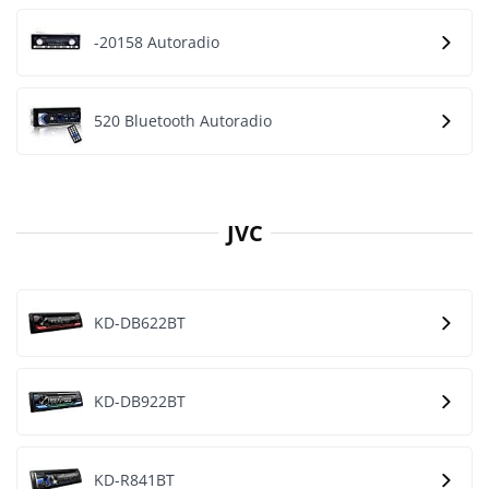
-20158 Autoradio
520 Bluetooth Autoradio
JVC
KD-DB622BT
KD-DB922BT
KD-R841BT