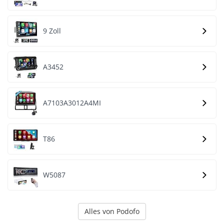
9 Zoll
A3452
A7103A3012A4MI
T86
W5087
Alles von Podofo