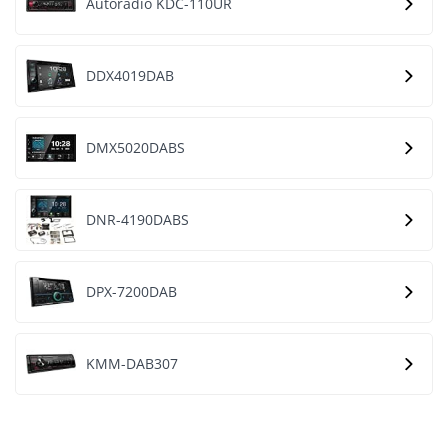
Autoradio KDC-110UR
DDX4019DAB
DMX5020DABS
DNR-4190DABS
DPX-7200DAB
KMM-DAB307