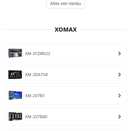
Alles von Vanku
XOMAX
XM-2CDB622
XM-2DA758
XM-2V783
XM-2V784D