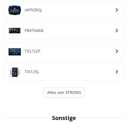
IAP92RGJ
PBX7046B
TIQ722P
TIX125L
Alles von XTRONS
Sonstige