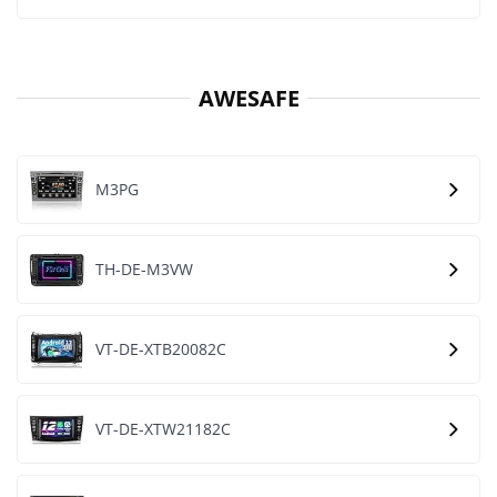
AWESAFE
M3PG
TH-DE-M3VW
VT-DE-XTB20082C
VT-DE-XTW21182C