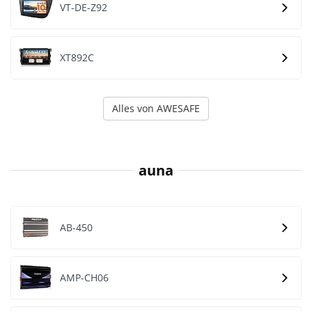
VT-DE-Z92
XT892C
Alles von AWESAFE
auna
AB-450
AMP-CH06