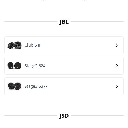
JBL
Club 54F
Stage2 624
Stage3 637F
JSD