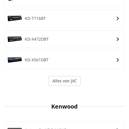
KD-T716BT
KD-X472DBT
KD-X561DBT
Alles von JVC
Kenwood