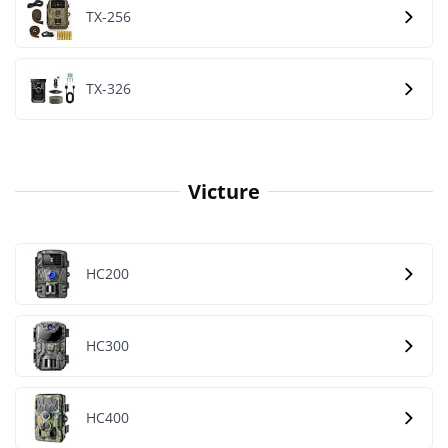
TX-256
TX-326
Victure
HC200
HC300
HC400