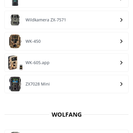
Wildkamera ZX-7571
WK-450
WK-605.app
ZX7028 Mini
WOLFANG