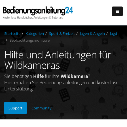
Startseite
Kategorien
Sport & Freizeit
Jagen & Angeln
Jagd
Beobachtungsmonitore
Hilfe und Anleitungen für
Wildkameras
Sie benötigen
Hilfe
für Ihre
Wildkamera
?
Hier erhalten Sie Bedienungsanleitungen und kostenlose
Unterstützung.
Support
Community