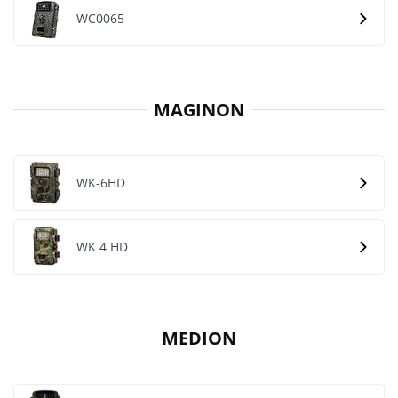
WC0065
MAGINON
WK-6HD
WK 4 HD
MEDION