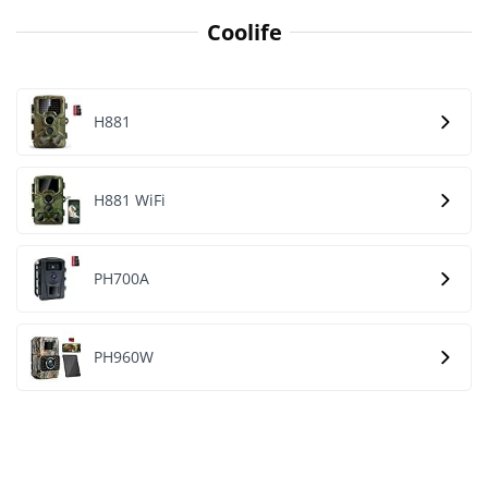
Coolife
H881
H881 WiFi
PH700A
PH960W