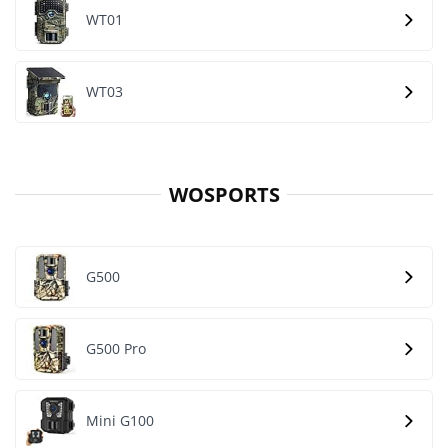
WT01
WT03
WOSPORTS
G500
G500 Pro
Mini G100