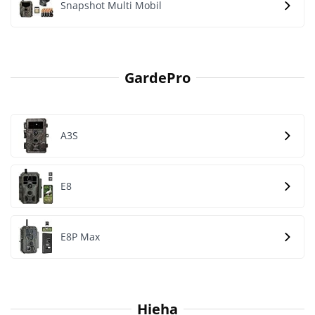
Snapshot Multi Mobil
GardePro
A3S
E8
E8P Max
Hieha