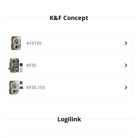
K&F Concept
A101XS
KF35
KF35.153
Logilink