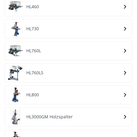
HL460
HL730
HL760L
HL760LS
HL800
HL3000GM Holzspalter