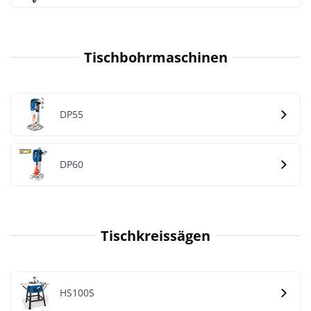
Tischbohrmaschinen
DP55
DP60
Tischkreissägen
HS100S