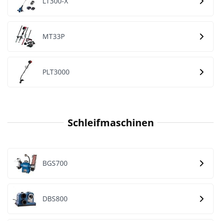
LT300-X
MT33P
PLT3000
Schleifmaschinen
BGS700
DBS800