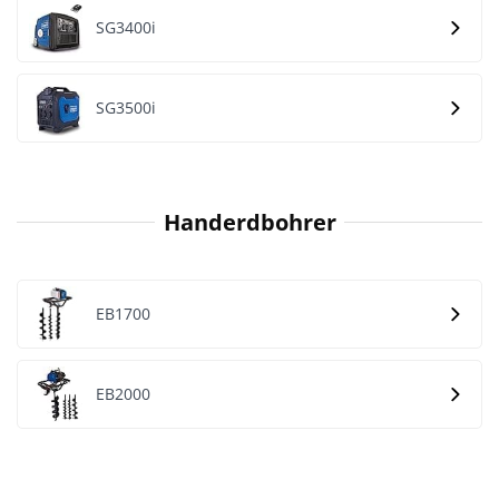
SG3400i
SG3500i
Handerdbohrer
EB1700
EB2000