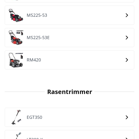
MS225-53
MS225-53E
RM420
Rasentrimmer
EGT350