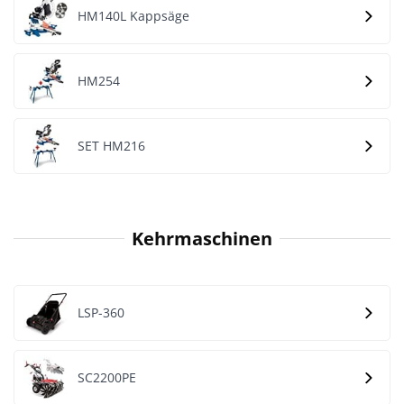
HM140L Kappsäge
HM254
SET HM216
Kehrmaschinen
LSP-360
SC2200PE