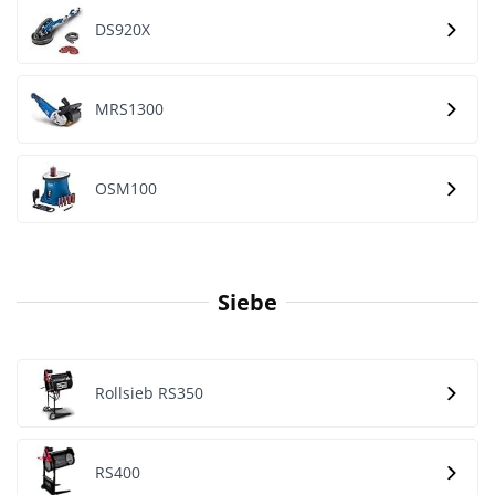
DS920X
MRS1300
OSM100
Siebe
Rollsieb RS350
RS400