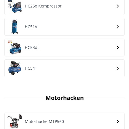
HC25o Kompressor
HC51V
HC53dc
HC54
Motorhacken
Motorhacke MTP560