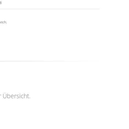
08
atch.
r Übersicht.