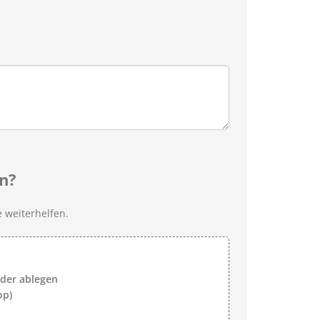
n?
 weiterhelfen.
lder ablegen
op)