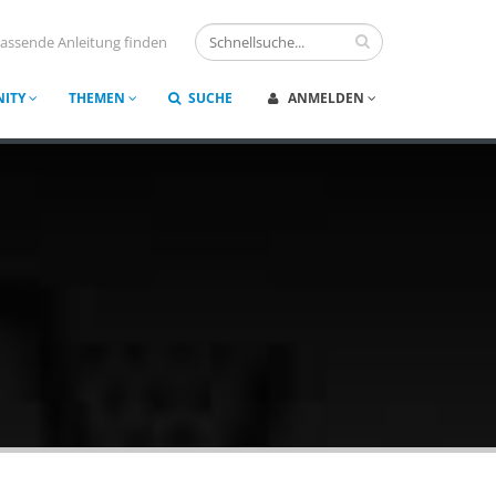
assende Anleitung finden
ITY
THEMEN
SUCHE
ANMELDEN