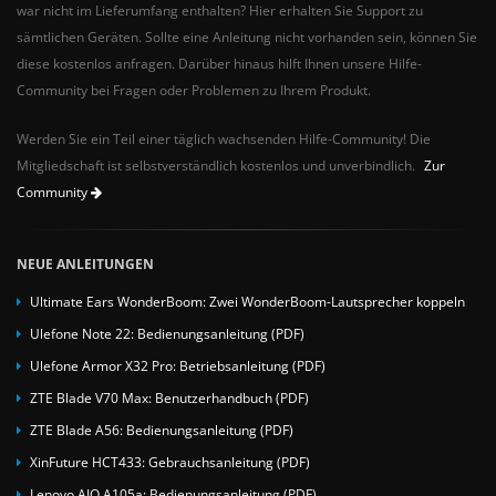
war nicht im Lieferumfang enthalten? Hier erhalten Sie Support zu
sämtlichen Geräten. Sollte eine Anleitung nicht vorhanden sein, können Sie
diese kostenlos anfragen. Darüber hinaus hilft Ihnen unsere Hilfe-
Community bei Fragen oder Problemen zu Ihrem Produkt.
Werden Sie ein Teil einer täglich wachsenden Hilfe-Community! Die
Mitgliedschaft ist selbstverständlich kostenlos und unverbindlich.
Zur
Community
NEUE ANLEITUNGEN
Ultimate Ears WonderBoom: Zwei WonderBoom-Lautsprecher koppeln
Ulefone Note 22: Bedienungsanleitung (PDF)
Ulefone Armor X32 Pro: Betriebsanleitung (PDF)
ZTE Blade V70 Max: Benutzerhandbuch (PDF)
ZTE Blade A56: Bedienungsanleitung (PDF)
XinFuture HCT433: Gebrauchsanleitung (PDF)
Lenovo AIO A105a: Bedienungsanleitung (PDF)