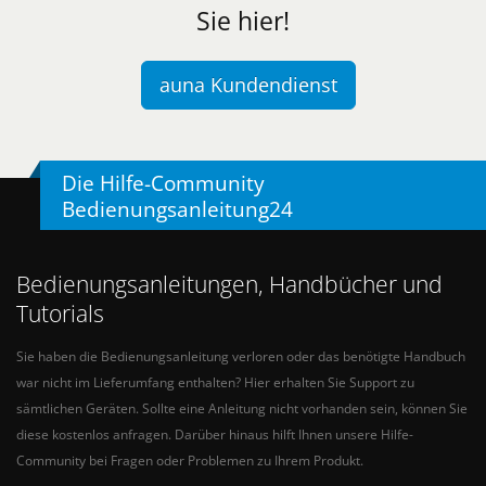
Sie hier!
auna Kundendienst
Die Hilfe-Community
Bedienungsanleitung24
Bedienungsanleitungen, Handbücher und
Tutorials
Sie haben die Bedienungsanleitung verloren oder das benötigte Handbuch
war nicht im Lieferumfang enthalten? Hier erhalten Sie Support zu
sämtlichen Geräten. Sollte eine Anleitung nicht vorhanden sein, können Sie
diese kostenlos anfragen. Darüber hinaus hilft Ihnen unsere Hilfe-
Community bei Fragen oder Problemen zu Ihrem Produkt.