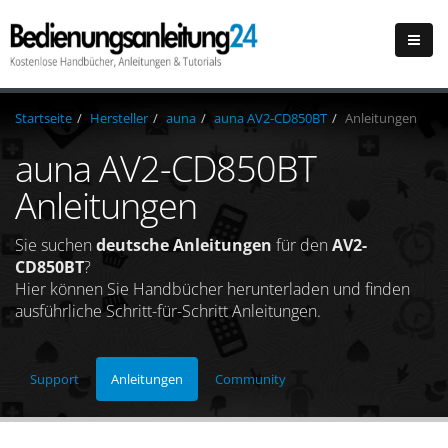
Startseite
Hersteller
auna
auna AV2-CD850BT
Anleitungen
auna AV2-CD850BT
Anleitungen
Sie suchen
deutsche Anleitungen
für den
AV2-
CD850BT
?
Hier können Sie Handbücher herunterladen und finden
ausführliche Schritt-für-Schritt Anleitungen.
Support
Anleitungen
Community