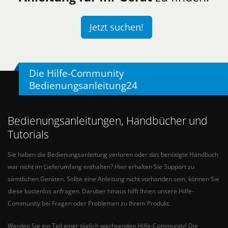
Jetzt suchen!
Die Hilfe-Community
Bedienungsanleitung24
Bedienungsanleitungen, Handbücher und
Tutorials
Sie haben die Bedienungsanleitung verloren oder das benötigte Handbuch
war nicht im Lieferumfang enthalten? Hier erhalten Sie Support zu
sämtlichen Geräten. Sollte eine Anleitung nicht vorhanden sein, können Sie
diese kostenlos anfragen. Darüber hinaus hilft Ihnen unsere Hilfe-
Community bei Fragen oder Problemen zu Ihrem Produkt.
Werden Sie ein Teil einer täglich wachsenden Hilfe-Community! Die