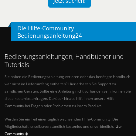
Jetzt suchen!
Die Hilfe-Community
Bedienungsanleitung24
Bedienungsanleitungen, Handbücher und
Tutorials
Sie haben die Bedienungsanleitung verloren oder das benötigte Handbuch
war nicht im Lieferumfang enthalten? Hier erhalten Sie Support zu
sämtlichen Geräten. Sollte eine Anleitung nicht vorhanden sein, können Sie
diese kostenlos anfragen. Darüber hinaus hilft Ihnen unsere Hilfe-
Community bei Fragen oder Problemen zu Ihrem Produkt.
Werden Sie ein Teil einer täglich wachsenden Hilfe-Community! Die
Mitgliedschaft ist selbstverständlich kostenlos und unverbindlich.
Zur
Community