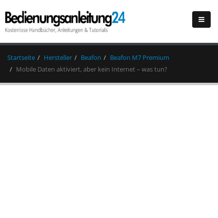
Startseite
Hersteller
Beafon
Beafon M7 Premium
Mobile Daten aktiviert, aber kein Internet – was tun?