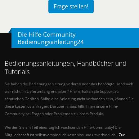
Frage stellen!
Die Hilfe-Community
Bedienungsanleitung24
Bedienungsanleitungen, Handbücher und
Tutorials
Sie haben die Bedienungsanleitung verloren oder das benötigte Handbuch
war nicht im Lieferumfang enthalten? Hier erhalten Sie Support zu
sämtlichen Geräten. Sollte eine Anleitung nicht vorhanden sein, können Sie
diese kostenlos anfragen. Darüber hinaus hilft Ihnen unsere Hilfe-
Community bei Fragen oder Problemen zu Ihrem Produkt.
Werden Sie ein Teil einer täglich wachsenden Hilfe-Community! Die
Mitgliedschaft ist selbstverständlich kostenlos und unverbindlich.
Zur