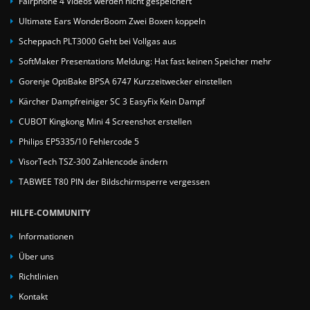
Fairphone 4 Videos werden nicht gespeichert
Ultimate Ears WonderBoom Zwei Boxen koppeln
Scheppach PLT3000 Geht bei Vollgas aus
SoftMaker Presentations Meldung: Hat fast keinen Speicher mehr
Gorenje OptiBake BPSA 6747 Kurzzeitwecker einstellen
Kärcher Dampfreiniger SC 3 EasyFix Kein Dampf
CUBOT Kingkong Mini 4 Screenshot erstellen
Philips EP5335/10 Fehlercode 5
VisorTech TSZ-300 Zahlencode ändern
TABWEE T80 PIN der Bildschirmsperre vergessen
HILFE-COMMUNITY
Informationen
Über uns
Richtlinien
Kontakt