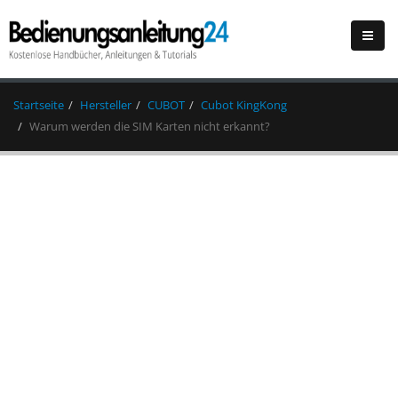
Startseite
Hersteller
CUBOT
Cubot KingKong
Warum werden die SIM Karten nicht erkannt?