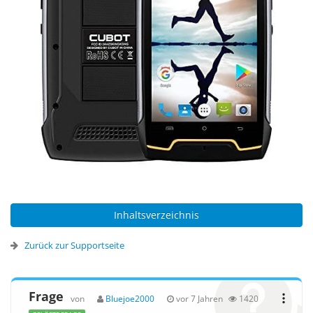
Inhaltsverzeichnis
Zurück zur Supportseite
Frage
von
Bluejoe2000
vor 7 Jahren
1420